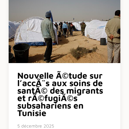
Nouvelle Ã©tude sur
l’accÃ¨s aux soins de
santÃ© des migrants
et rÃ©fugiÃ©s
subsahariens en
Tunisie
5 décembre 2025