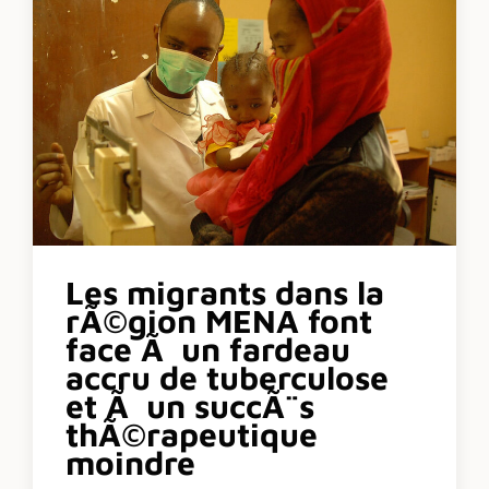
Les migrants dans la
rÃ©gion MENA font
face Ã un fardeau
accru de tuberculose
et Ã un succÃ¨s
thÃ©rapeutique
moindre