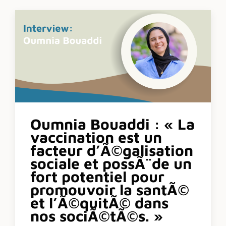
Oumnia Bouaddi : « La
vaccination est un
facteur d’Ã©galisation
sociale et possÃ¨de un
fort potentiel pour
promouvoir la santÃ©
et l’Ã©quitÃ© dans
nos sociÃ©tÃ©s. »