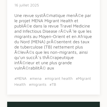
16 juillet 2025
Une revue systÃ©matique menÃ©e par
le projet MENA Migrant Health et
publiÃ©e dans la revue Travel Medicine
and Infectious Disease rÃ©vÃ¨le que les
migrants au Moyen-Orient et en Afrique
du Nord (MENA) prÃ©sentent des taux
de tuberculose (TB) nettement plus
Ã©levÃ©s que les non-migrants, ainsi
qu’un succÃ¨s thÃ©rapeutique
infÃ©rieur et une plus grande
vulnÃ©rabilitÃ© aux
#MENA
#mena
#migrant health
#Migrant
Health
#migrants
#TB