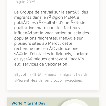
19 juin 2025
Le Groupe de travail sur la santÃ© des
migrants dans la rÃ©gion MENA a
publiÃ© les rÃ©sultats d’une Ã©tude
qualitative examinant les facteurs
influenÃ§ant la vaccination au sein des
populations migrantes. MenÃ©e sur
plusieurs sites au Maroc, cette
recherche met en Ã©vidence une
sÃ©rie d’obstacles individuels, sociaux
et systÃ©miques entravant l’accÃ¨s
aux services de vaccination
#Egypt
#MENA
#mena
#migrant health
#Migrant Health
#morocco
#vaccines