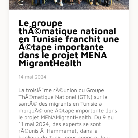
Le groupe
thÃ©matique national
en Tunisie franchit une
Ã©tape importante
dans le projet MENA
MigrantHealth
14 mai 2024
La troisiÃ¨me rÃ©union du Groupe
ThÃ©matique National (GTN) sur la
santÃ© des migrants en Tunisie a
marquÃ© une Ã©tape importante dans
le projet MENAMigrantHealth. Du 9 au
11 mai 2024, des experts se sont
rÃ©unis Ã Hammamet, dans la
banlieue de Tunis, pour apporter leur