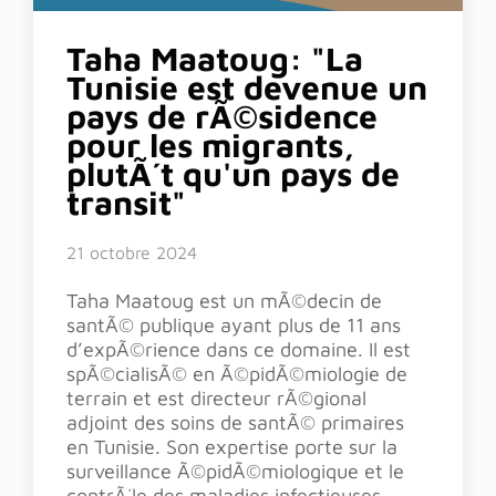
Taha Maatoug: "La
Tunisie est devenue un
pays de rÃ©sidence
pour les migrants,
plutÃ´t qu'un pays de
transit"
21 octobre 2024
Taha Maatoug est un mÃ©decin de
santÃ© publique ayant plus de 11 ans
d’expÃ©rience dans ce domaine. Il est
spÃ©cialisÃ© en Ã©pidÃ©miologie de
terrain et est directeur rÃ©gional
adjoint des soins de santÃ© primaires
en Tunisie. Son expertise porte sur la
surveillance Ã©pidÃ©miologique et le
contrÃ´le des maladies infectieuses.