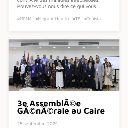
Pouvez-vous nous dire ce qui vous
#MENA
#Migrant Health
#TB
#Tunisia
3e AssemblÃ©e
GÃ©nÃ©rale au Caire
25 septembre 2024