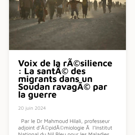
Voix de la rÃ©silience
: La santÃ© des
migrants dans un
Soudan ravagÃ© par
la guerre
20 juin 2024
Par le Dr Mahmoud Hilali, professeur
adjoint d’Ã©pidÃ©miologie Ã l’Institut
National du Nil Bleu pour les Maladies