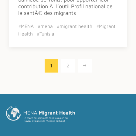
contribution Ã l’outil Profil national de
la santÃ© des migrants
#MENA
#mena
#migrant health
#Migrant
Health
#Tunisia
1
2