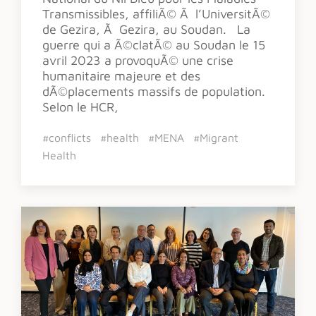
Transmissibles, affiliÃ© Ã l’UniversitÃ©
de Gezira, Ã Gezira, au Soudan. La
guerre qui a Ã©clatÃ© au Soudan le 15
avril 2023 a provoquÃ© une crise
humanitaire majeure et des
dÃ©placements massifs de population.
Selon le HCR,
#conflicts
#health
#MENA
#Migrant
Health