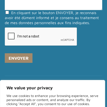
*
e
n
En cliquant sur le bouton ENVOYER, je reconnais
t
avoir été dûment informé et je consens au traitement
a
de mes données personnelles aux fins indiquées.
i
r
e
o
u
m
e
ENVOYER
s
s
a
g
e
*
Mentions légales
Politique de confidentialité
We value your privacy
Politique en matière de cookies
We use cookies to enhance your browsing experience, serve
personalized ads or content, and analyze our traffic. By
Formulaire de contact
clicking "Accept All", you consent to our use of cookies.