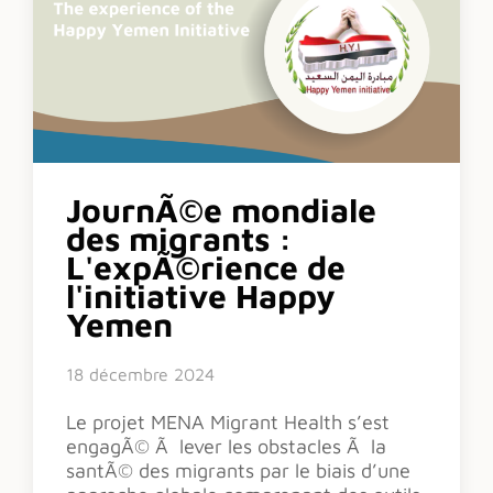
JournÃ©e mondiale
des migrants :
L'expÃ©rience de
l'initiative Happy
Yemen
18 décembre 2024
Le projet MENA Migrant Health s’est
engagÃ© Ã lever les obstacles Ã la
santÃ© des migrants par le biais d’une