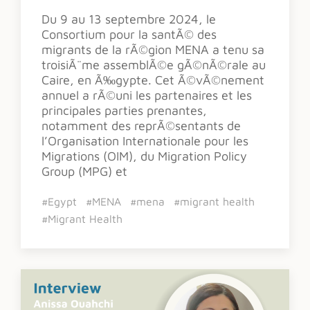
Du 9 au 13 septembre 2024, le
Consortium pour la santÃ© des
migrants de la rÃ©gion MENA a tenu sa
troisiÃ¨me assemblÃ©e gÃ©nÃ©rale au
Caire, en Ã‰gypte. Cet Ã©vÃ©nement
annuel a rÃ©uni les partenaires et les
principales parties prenantes,
notamment des reprÃ©sentants de
l’Organisation Internationale pour les
Migrations (OIM), du Migration Policy
Group (MPG) et
#Egypt
#MENA
#mena
#migrant health
#Migrant Health