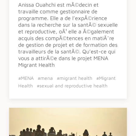
Anissa Ouahchi est mÃ©decin et
travaille comme gestionnaire de
programme. Elle a de l’expÃ©rience
dans la recherche sur la santÃ© sexuelle
et reproductive, oÃ¹ elle a Ã©galement
acquis des compÃ©tences en matiÃ¨re
de gestion de projet et de formation des
travailleurs de la santÃ©. Qu’est-ce qui
vous a attirÃ©e dans le projet MENA
Migrant Health
#MENA
#mena
#migrant health
#Migrant
Health
#sexual and reproductive health