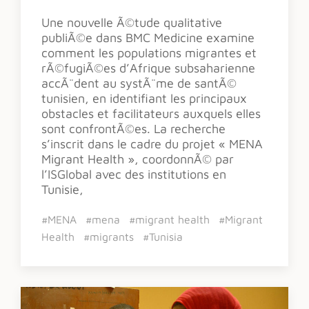
Une nouvelle Ã©tude qualitative
publiÃ©e dans BMC Medicine examine
comment les populations migrantes et
rÃ©fugiÃ©es d’Afrique subsaharienne
accÃ¨dent au systÃ¨me de santÃ©
tunisien, en identifiant les principaux
obstacles et facilitateurs auxquels elles
sont confrontÃ©es. La recherche
s’inscrit dans le cadre du projet « MENA
Migrant Health », coordonnÃ© par
l’ISGlobal avec des institutions en
Tunisie,
#MENA
#mena
#migrant health
#Migrant
Health
#migrants
#Tunisia