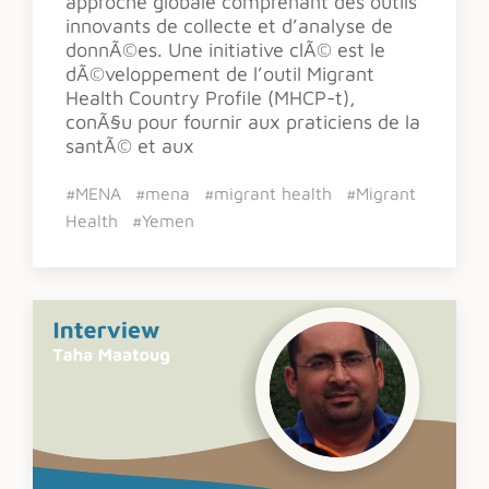
approche globale comprenant des outils
innovants de collecte et d’analyse de
donnÃ©es. Une initiative clÃ© est le
dÃ©veloppement de l’outil Migrant
Health Country Profile (MHCP-t),
conÃ§u pour fournir aux praticiens de la
santÃ© et aux
#MENA
#mena
#migrant health
#Migrant
Health
#Yemen