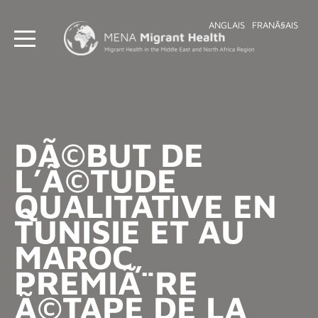
ANGLAIS
FRANÃ§AIS
DÃ©BUT DE
L’Ã©TUDE
QUALITATIVE EN
TUNISIE ET AU
MAROC,
PREMIÃ¨RE
Ã©TAPE DE LA