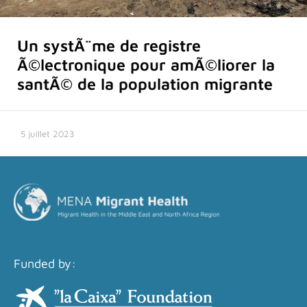
Un systÃ¨me de registre
Ã©lectronique pour amÃ©liorer la
santÃ© de la population migrante
5 juillet 2023
Funded by: