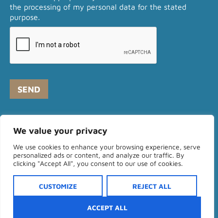
the processing of my personal data for the stated
r
purpose.
M
e
s
s
a
g
e
SEND
*
We value your privacy
Legal Notice
Privacy Policy
Cookies Policy
We use cookies to enhance your browsing experience, serve
personalized ads or content, and analyze our traffic. By
Contact Form
clicking "Accept All", you consent to our use of cookies.
CUSTOMIZE
REJECT ALL
© MENA Migrant Health 2023.
ACCEPT ALL