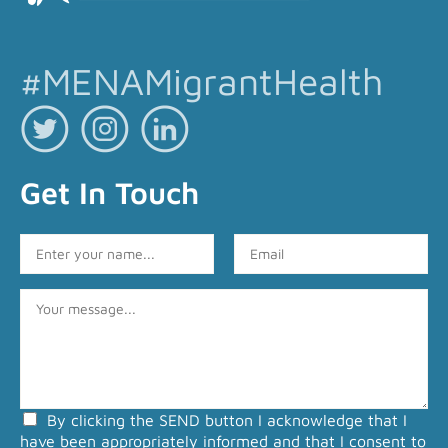
#MENAMigrantHealth
Get In Touch
N
E
a
m
m
a
C
e
i
o
*
l
m
*
m
e
n
By clicking the SEND button I acknowledge that I
t
have been appropriately informed and that I consent to
o